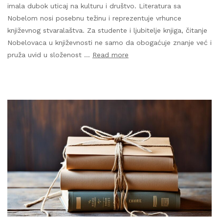
imala dubok uticaj na kulturu i društvo. Literatura sa
Nobelom nosi posebnu težinu i reprezentuje vrhunce
književnog stvaralaštva. Za studente i ljubitelje knjiga, čitanje
Nobelovaca u književnosti ne samo da obogaćuje znanje već i
pruža uvid u složenost …
Read more