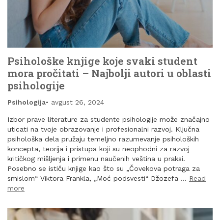
Psihološke knjige koje svaki student
mora pročitati – Najbolji autori u oblasti
psihologije
Psihologija
avgust 26, 2024
Izbor prave literature za studente psihologije može značajno
uticati na tvoje obrazovanje i profesionalni razvoj. Ključna
psihološka dela pružaju temeljno razumevanje psiholoških
koncepta, teorija i pristupa koji su neophodni za razvoj
kritičkog mišljenja i primenu naučenih veština u praksi.
Posebno se ističu knjige kao što su „Čovekova potraga za
smislom“ Viktora Frankla, „Moć podsvesti“ Džozefa …
Read
more