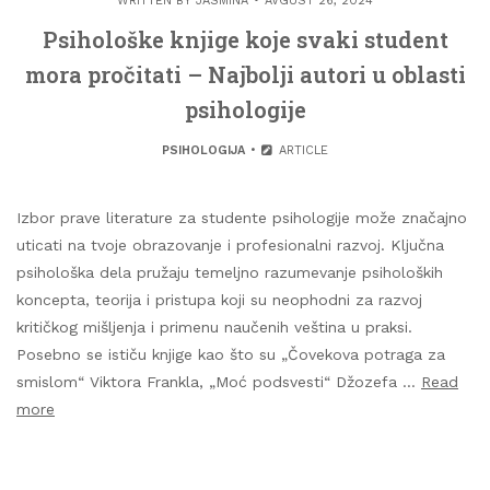
WRITTEN BY
JASMINA
AVGUST 26, 2024
Psihološke knjige koje svaki student
mora pročitati – Najbolji autori u oblasti
psihologije
PSIHOLOGIJA
ARTICLE
Izbor prave literature za studente psihologije može značajno
uticati na tvoje obrazovanje i profesionalni razvoj. Ključna
psihološka dela pružaju temeljno razumevanje psiholoških
koncepta, teorija i pristupa koji su neophodni za razvoj
kritičkog mišljenja i primenu naučenih veština u praksi.
Posebno se ističu knjige kao što su „Čovekova potraga za
smislom“ Viktora Frankla, „Moć podsvesti“ Džozefa …
Read
more