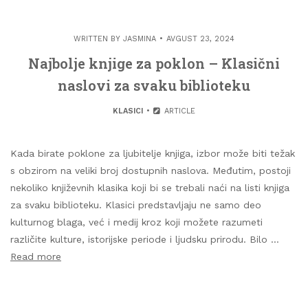
WRITTEN BY
JASMINA
AVGUST 23, 2024
Najbolje knjige za poklon – Klasični
naslovi za svaku biblioteku
KLASICI
ARTICLE
Kada birate poklone za ljubitelje knjiga, izbor može biti težak
s obzirom na veliki broj dostupnih naslova. Međutim, postoji
nekoliko književnih klasika koji bi se trebali naći na listi knjiga
za svaku biblioteku. Klasici predstavljaju ne samo deo
kulturnog blaga, već i medij kroz koji možete razumeti
različite kulture, istorijske periode i ljudsku prirodu. Bilo …
Read more