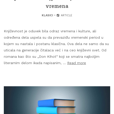
vremena
KLASICI
ARTICLE
Književnost je oduvek bila odraz vremena i kulture, ali
određena dela uspela su da prevaziđu vremenski period u
kojem su nastala i postanu klasična. Ova dela ne samo da su
uticala na generacije čitalaca već i na ceo književni svet. Od
romana kao što su „Don Kihot“ koji se smatra najboljim
literarnim delom ikada napisanim, …
Read more