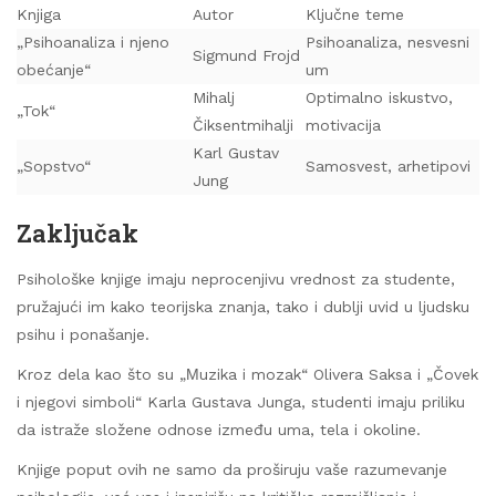
Knjiga
Autor
Ključne teme
„Psihoanaliza i njeno
Psihoanaliza, nesvesni
Sigmund Frojd
obećanje“
um
Mihalj
Optimalno iskustvo,
„Tok“
Čiksentmihalji
motivacija
Karl Gustav
„Sopstvo“
Samosvest, arhetipovi
Jung
Zaključak
Psihološke knjige imaju neprocenjivu vrednost za studente,
pružajući im kako teorijska znanja, tako i dublji uvid u ljudsku
psihu i ponašanje.
Kroz dela kao što su „Мuzika i mozak“ Olivera Saksa i „Čovek
i njegovi simboli“ Karla Gustava Junga, studenti imaju priliku
da istraže složene odnose između uma, tela i okoline.
Knjige poput ovih ne samo da proširuju vaše razumevanje