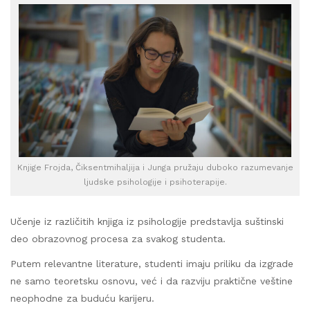
Knjige Frojda, Čiksentmihaljija i Junga pružaju duboko razumevanje
ljudske psihologije i psihoterapije.
Učenje iz različitih knjiga iz psihologije predstavlja suštinski
deo obrazovnog procesa za svakog studenta.
Putem relevantne literature, studenti imaju priliku da izgrade
ne samo teoretsku osnovu, već i da razviju praktične veštine
neophodne za buduću karijeru.