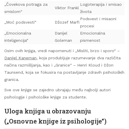
„Čovekova potraga za
Logoterapija i smisao
Viktor Frankl
smislom“
života
Podsvest i misaoni
„Moć podsvesti“
Džozef Marfi
procesi
„Emocionalna
Danijel
Emocionalna
inteligencija“
Goleman
pismenost
Osim ovih knjiga, vredi napomenuti i „Misliti, brzo i sporo“ –
Danijel Kaneman
, koja produbljuje razumevanje dva različita
načina razmišljanja, kao i „Granice“ – Henri Kloud i Džon
Taunsend, koja se fokusira na postavljanje zdravih psiholoških
granica.
Sve ove knjige se zajedno ubrajaju među najbolji autori
psihologije i psihološke knjige za studente.
Uloga knjiga u obrazovanju
(„Osnovne knjige iz psihologije“)