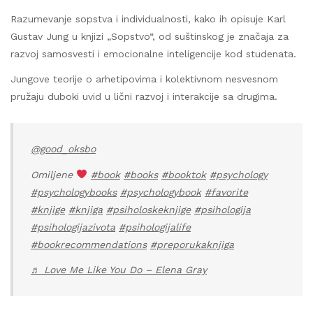
Razumevanje sopstva i individualnosti, kako ih opisuje Karl
Gustav Jung u knjizi „Sopstvo“, od suštinskog je značaja za
razvoj samosvesti i emocionalne inteligencije kod studenata.
Jungove teorije o arhetipovima i kolektivnom nesvesnom
pružaju duboki uvid u lični razvoj i interakcije sa drugima.
@good_oksbo
Omiljene
#book
#books
#booktok
#psychology
#psychologybooks
#psychologybook
#favorite
#knjige
#knjiga
#psiholoskeknjige
#psihologija
#psihologijazivota
#psihologijalife
#bookrecommendations
#preporukaknjiga
♬ Love Me Like You Do – Elena Gray