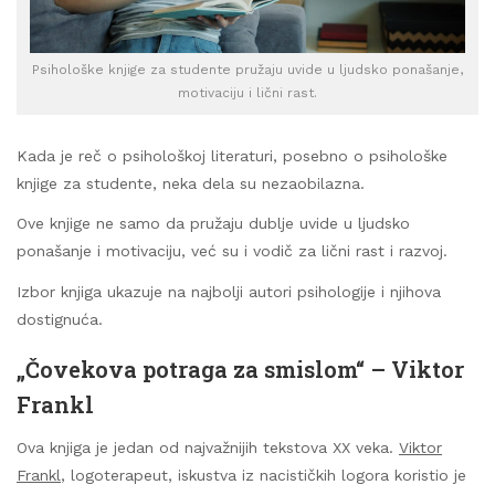
Psihološke knjige za studente pružaju uvide u ljudsko ponašanje,
motivaciju i lični rast.
Kada je reč o psihološkoj literaturi, posebno o psihološke
knjige za studente, neka dela su nezaobilazna.
Ove knjige ne samo da pružaju dublje uvide u ljudsko
ponašanje i motivaciju, već su i vodič za lični rast i razvoj.
Izbor knjiga ukazuje na najbolji autori psihologije i njihova
dostignuća.
„Čovekova potraga za smislom“ – Viktor
Frankl
Ova knjiga je jedan od najvažnijih tekstova XX veka.
Viktor
Frankl
, logoterapeut, iskustva iz nacističkih logora koristio je