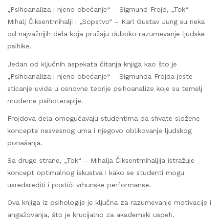
„Psihoanaliza i njeno obećanje“ – Sigmund Frojd, „Tok“ –
Mihalj Čiksentmihalji i „Sopstvo“ – Karl Gustav Jung su neka
od najvažnijih dela koja pružaju duboko razumevanje ljudske
psihike.
Jedan od ključnih aspekata čitanja knjiga kao što je
„Psihoanaliza i njeno obećanje“ – Sigmunda Frojda jeste
sticanje uvida u osnovne teorije psihoanalize koje su temelj
moderne psihoterapije.
Frojdova dela omogućavaju studentima da shvate složene
koncepte nesvesnog uma i njegovo oblikovanje ljudskog
ponašanja.
Sa druge strane, „Tok“ – Mihalja Čiksentmihaljija istražuje
koncept optimalnog iskustva i kako se studenti mogu
usredsrediti i postići vrhunske performanse.
Ova knjiga iz psihologije je ključna za razumevanje motivacije i
angažovanja, što je krucijalno za akademski uspeh.