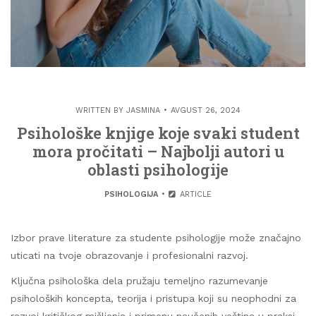
WRITTEN BY
JASMINA
AVGUST 26, 2024
Psihološke knjige koje svaki student
mora pročitati – Najbolji autori u
oblasti psihologije
PSIHOLOGIJA
ARTICLE
Izbor prave literature za studente psihologije može značajno
uticati na tvoje obrazovanje i profesionalni razvoj.
Ključna psihološka dela pružaju temeljno razumevanje
psiholoških koncepta, teorija i pristupa koji su neophodni za