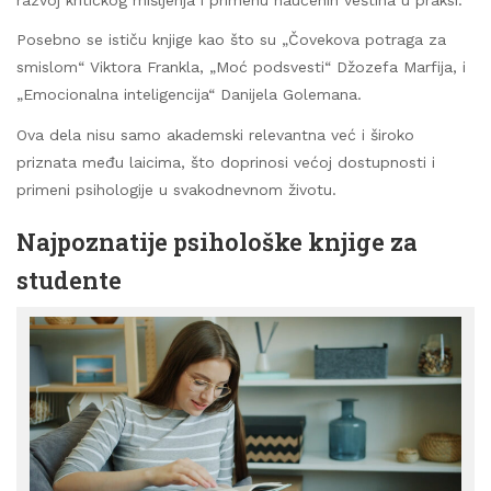
razvoj kritičkog mišljenja i primenu naučenih veština u praksi.
Posebno se ističu knjige kao što su „Čovekova potraga za
smislom“ Viktora Frankla, „Moć podsvesti“ Džozefa Marfija, i
„Emocionalna inteligencija“ Danijela Golemana.
Ova dela nisu samo akademski relevantna već i široko
priznata među laicima, što doprinosi većoj dostupnosti i
primeni psihologije u svakodnevnom životu.
Najpoznatije psihološke knjige za
studente