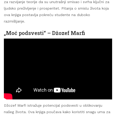
za razvijanje teorije da su unutrašnji smisao i svrha ključni za
ljudsko preživljenje i prosperitet. Pitanja o smislu života koja
ova knjiga postavlja pokreću studente na duboko
razmišljanje.
„Moć podsvesti“ – Džozef Marfi
Džozef Marfi istražuje potencijal podsvesti u oblikovanju
našeg života. Ova knjiga poučava kako koristiti snagu uma za