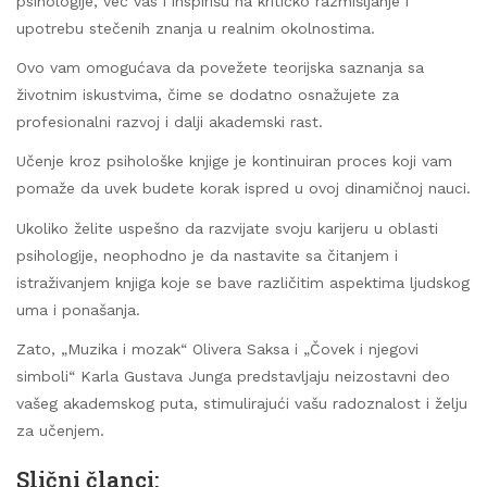
psihologije, već vas i inspirišu na kritičko razmišljanje i
upotrebu stečenih znanja u realnim okolnostima.
Ovo vam omogućava da povežete teorijska saznanja sa
životnim iskustvima, čime se dodatno osnažujete za
profesionalni razvoj i dalji akademski rast.
Učenje kroz psihološke knjige je kontinuiran proces koji vam
pomaže da uvek budete korak ispred u ovoj dinamičnoj nauci.
Ukoliko želite uspešno da razvijate svoju karijeru u oblasti
psihologije, neophodno je da nastavite sa čitanjem i
istraživanjem knjiga koje se bave različitim aspektima ljudskog
uma i ponašanja.
Zato, „Muzika i mozak“ Olivera Saksa i „Čovek i njegovi
simboli“ Karla Gustava Junga predstavljaju neizostavni deo
vašeg akademskog puta, stimulirajući vašu radoznalost i želju
za učenjem.
Slični članci: