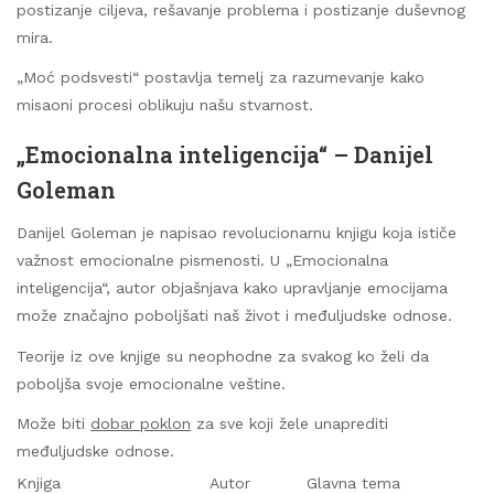
postizanje ciljeva, rešavanje problema i postizanje duševnog
mira.
„Moć podsvesti“ postavlja temelj za razumevanje kako
misaoni procesi oblikuju našu stvarnost.
„Emocionalna inteligencija“ – Danijel
Goleman
Danijel Goleman je napisao revolucionarnu knjigu koja ističe
važnost emocionalne pismenosti. U „Emocionalna
inteligencija“, autor objašnjava kako upravljanje emocijama
može značajno poboljšati naš život i međuljudske odnose.
Teorije iz ove knjige su neophodne za svakog ko želi da
poboljša svoje emocionalne veštine.
Može biti
dobar poklon
za sve koji žele unaprediti
međuljudske odnose.
Knjiga
Autor
Glavna tema