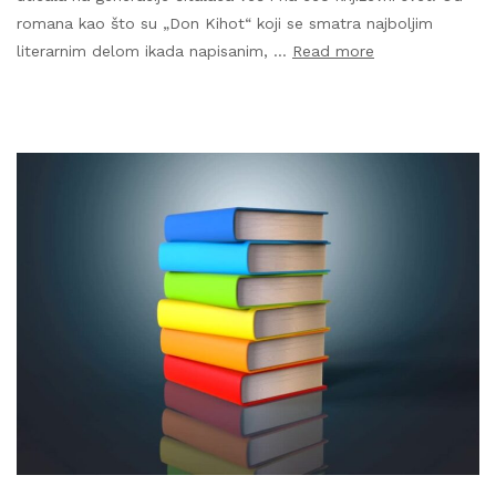
romana kao što su „Don Kihot“ koji se smatra najboljim
literarnim delom ikada napisanim, …
Read more