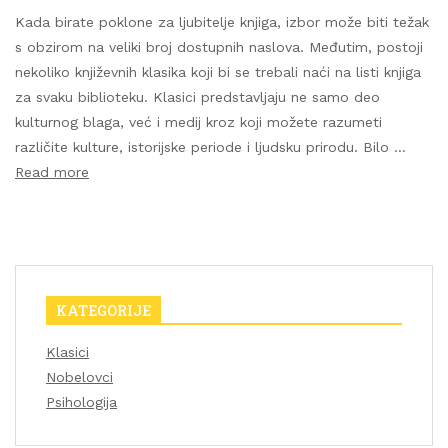
Kada birate poklone za ljubitelje knjiga, izbor može biti težak
s obzirom na veliki broj dostupnih naslova. Međutim, postoji
nekoliko književnih klasika koji bi se trebali naći na listi knjiga
za svaku biblioteku. Klasici predstavljaju ne samo deo
kulturnog blaga, već i medij kroz koji možete razumeti
različite kulture, istorijske periode i ljudsku prirodu. Bilo …
Read more
KATEGORIJE
Klasici
Nobelovci
Psihologija