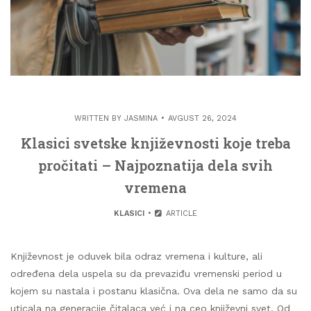
WRITTEN BY
JASMINA
AVGUST 26, 2024
Klasici svetske književnosti koje treba
pročitati – Najpoznatija dela svih
vremena
KLASICI
ARTICLE
Književnost je oduvek bila odraz vremena i kulture, ali
određena dela uspela su da prevaziđu vremenski period u
kojem su nastala i postanu klasična. Ova dela ne samo da su
uticala na generacije čitalaca već i na ceo književni svet. Od