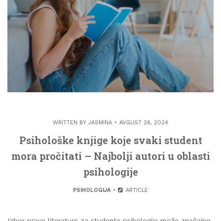
WRITTEN BY
JASMINA
AVGUST 26, 2024
Psihološke knjige koje svaki student
mora pročitati – Najbolji autori u oblasti
psihologije
PSIHOLOGIJA
ARTICLE
Izbor prave literature za studente psihologije može značajno