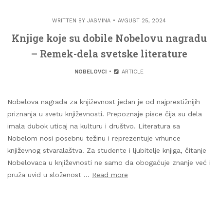
WRITTEN BY
JASMINA
AVGUST 25, 2024
Knjige koje su dobile Nobelovu nagradu
– Remek-dela svetske literature
NOBELOVCI
ARTICLE
Nobelova nagrada za književnost jedan je od najprestižnijih
priznanja u svetu književnosti. Prepoznaje pisce čija su dela
imala dubok uticaj na kulturu i društvo. Literatura sa
Nobelom nosi posebnu težinu i reprezentuje vrhunce
književnog stvaralaštva. Za studente i ljubitelje knjiga, čitanje
Nobelovaca u književnosti ne samo da obogaćuje znanje već i
pruža uvid u složenost …
Read more