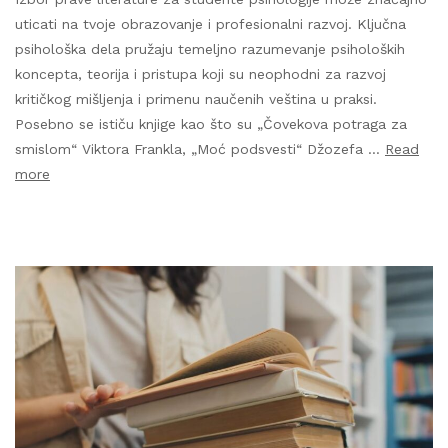
uticati na tvoje obrazovanje i profesionalni razvoj. Ključna
psihološka dela pružaju temeljno razumevanje psiholoških
koncepta, teorija i pristupa koji su neophodni za razvoj
kritičkog mišljenja i primenu naučenih veština u praksi.
Posebno se ističu knjige kao što su „Čovekova potraga za
smislom“ Viktora Frankla, „Moć podsvesti“ Džozefa …
Read
more