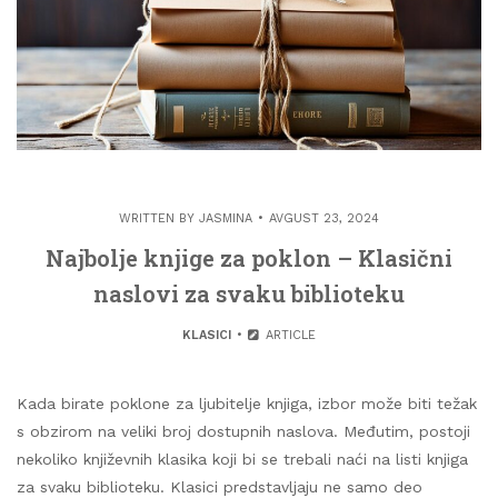
WRITTEN BY
JASMINA
AVGUST 23, 2024
Najbolje knjige za poklon – Klasični
naslovi za svaku biblioteku
KLASICI
ARTICLE
Kada birate poklone za ljubitelje knjiga, izbor može biti težak
s obzirom na veliki broj dostupnih naslova. Međutim, postoji
nekoliko književnih klasika koji bi se trebali naći na listi knjiga
za svaku biblioteku. Klasici predstavljaju ne samo deo