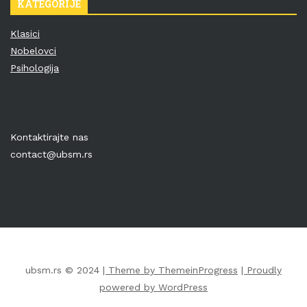
KATEGORIJE
Klasici
Nobelovci
Psihologija
Kontaktirajte nas
contact@ubsm.rs
ubsm.rs © 2024
| Theme by ThemeinProgress
| Proudly
powered by WordPress