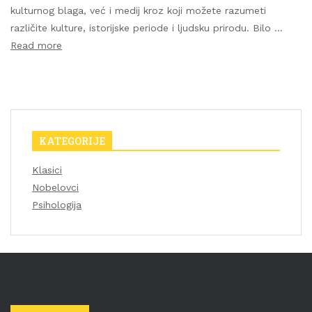
kulturnog blaga, već i medij kroz koji možete razumeti
različite kulture, istorijske periode i ljudsku prirodu. Bilo …
Read more
KATEGORIJE
Klasici
Nobelovci
Psihologija